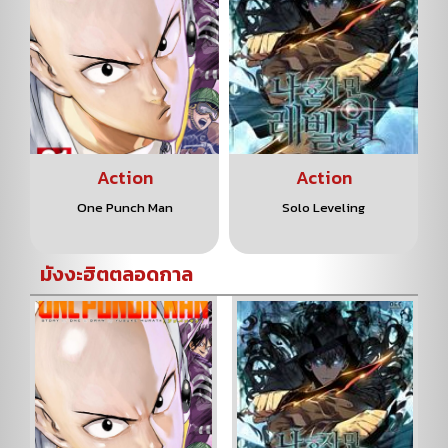
Action
Action
One Punch Man
Solo Leveling
มังงะฮิตตลอดกาล