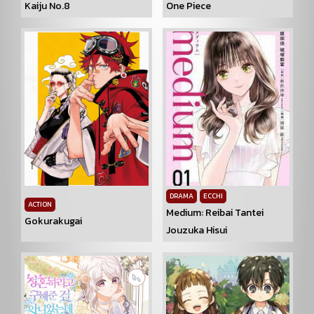
Kaiju No.8
One Piece
DRAMA
ECCHI
ACTION
Medium: Reibai Tantei
Gokurakugai
Jouzuka Hisui