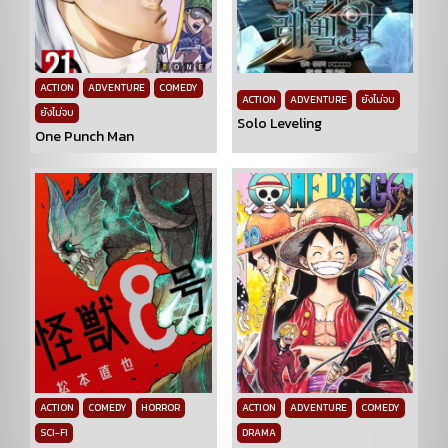
ACTION
ADVENTURE
COMEDY
ACTION
ADVENTURE
ยังไม่จบ
ยังไม่จบ
Solo Leveling
One Punch Man
ACTION
COMEDY
HORROR
ACTION
ADVENTURE
COMEDY
SCI-FI
DRAMA