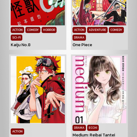
ACTION
COMEDY
HORROR
ACTION
ADVENTURE
COMEDY
SCI-FI
DRAMA
Kaiju No.8
One Piece
DRAMA
ECCHI
ACTION
Medium: Reibai Tantei