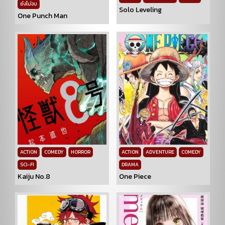
ยังไม่จบ
Solo Leveling
One Punch Man
ACTION
COMEDY
HORROR
ACTION
ADVENTURE
COMEDY
SCI-FI
DRAMA
Kaiju No.8
One Piece