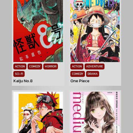
ACTION
COMEDY
HORROR
ACTION
ADVENTURE
SCI-FI
COMEDY
DRAMA
Kaiju No.8
One Piece