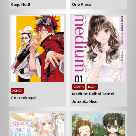
Kaiju No.8
One Piece
DRAMA
ECCHI
ACTION
Medium: Reibai Tantei
Gokurakugai
Jouzuka Hisui