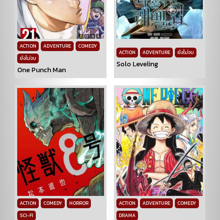
ACTION
ADVENTURE
COMEDY
ACTION
ADVENTURE
ยังไม่จบ
ยังไม่จบ
Solo Leveling
One Punch Man
ACTION
COMEDY
HORROR
ACTION
ADVENTURE
COMEDY
SCI-FI
DRAMA