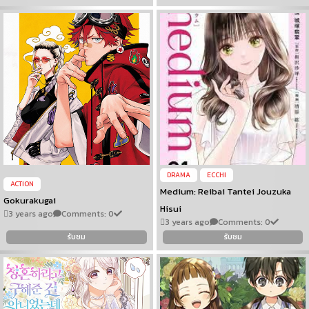
DRAMA
ECCHI
ACTION
Medium: Reibai Tantei Jouzuka
Gokurakugai
Hisui
3 years ago
Comments: 0
3 years ago
Comments: 0
รับชม
รับชม