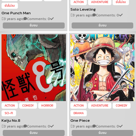
ACTION
ADVENTURE
ยังไม่จบ
ยังไม่จบ
Solo Leveling
One Punch Man
3 years ago
Comments: 0
3 years ago
Comments: 0
รับชม
รับชม
ACTION
COMEDY
HORROR
ACTION
ADVENTURE
COMEDY
SCI-FI
DRAMA
Kaiju No.8
One Piece
3 years ago
Comments: 0
3 years ago
Comments: 0
รับชม
รับชม