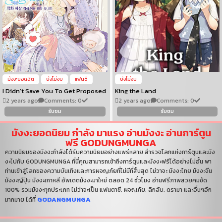
มังงะยอดฮิต
ยังไม่จบ
แฟนซี
ยังไม่จบ
I Didn’t Save You To Get Proposed
King the Land
2 years ago
Comments: 0
2 years ago
Comments: 0
รับชม
รับชม
มังงะยอดนิยม กำลัง มาแรง อ่านมังงะ อ่านการ์ตูน
ฟรี GODUNGMUNGA
ความนิยมของมังงะกำลังได้รับความนิยมอย่างแพร่หลาย สำรวจโลกแห่งการ์ตูนและมัง
งะไปกับ GODUNGMUNGA ที่นี่คุณสามารถเข้าถึงการ์ตูนและมังงะฟรีได้อย่างไม่อั้น พา
ท่านเข้าสู่โลกของความบันเทิงและการผจญภัยที่ไม่มีที่สิ้นสุด ไม่วาจะ มังงะไทย มังงะจีน
มังงะญีปุ่น มังงะเกาหลี อัพเดตมังงะมาใหม่ ตลอด 24 ชั่วโมง อ่านฟรีภาพสวยคมชัด
100% รวมมังงะทุกประเภท ไม่ว่าจะเป็น แฟนตาซี, ผจญภัย, ลึกลับ, ดรามา และอื่นๆอีก
GODANGMUNGA
มากมาย ได้ที่