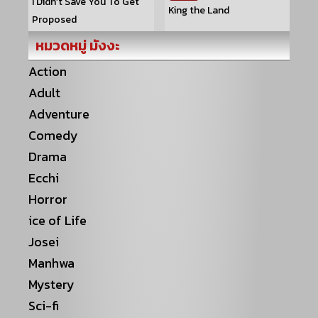
I Didn’t Save You To Get
King the Land
Proposed
หมวดหมู่ มังงะ
Action
Adult
Adventure
Comedy
Drama
Ecchi
Horror
ice of Life
Josei
Manhwa
Mystery
Sci-fi