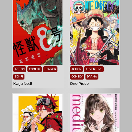
ACTION
COMEDY
HORROR
ACTION
ADVENTURE
SCI-FI
COMEDY
DRAMA
Kaiju No.8
One Piece