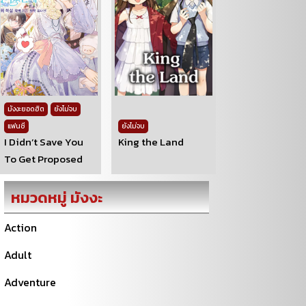
มังงะยอดฮิต
ยังไม่จบ
แฟนซี
ยังไม่จบ
I Didn’t Save You
King the Land
To Get Proposed
หมวดหมู่ มังงะ
Action
Adult
Adventure