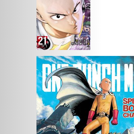
Action
Gokurakugai
Me
Tante