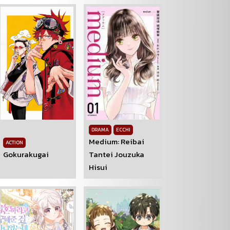
DRAMA
ECCHI
Medium: Reibai
ACTION
Gokurakugai
Tantei Jouzuka
Hisui