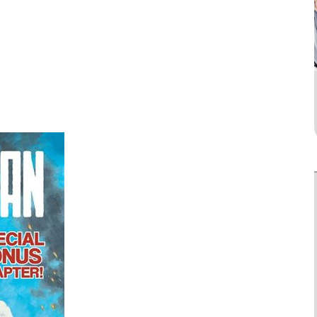
Drama
ยังไม่จบ
ยังไม่จบ
dium: Reibai
I Didn’t Save You To
King the Land
i Jouzuka Hisui
Get Proposed