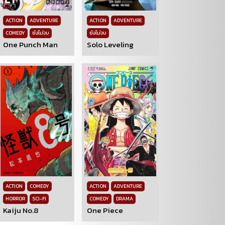
ACTION
ADVENTURE
ACTION
ADVENTURE
COMEDY
ยังไม่จบ
ยังไม่จบ
One Punch Man
Solo Leveling
ACTION
COMEDY
ACTION
ADVENTURE
HORROR
SCI-FI
COMEDY
DRAMA
Kaiju No.8
One Piece