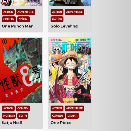
ACTION
ADVENTURE
ACTION
ADVENTURE
COMEDY
ยังไม่จบ
ยังไม่จบ
One Punch Man
Solo Leveling
ACTION
COMEDY
ACTION
ADVENTURE
HORROR
SCI-FI
COMEDY
DRAMA
Kaiju No.8
One Piece