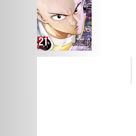
Action
Gokurakugai
Me
Tante