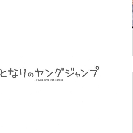
Drama
ยังไม่จบ
ยังไม่จบ
dium: Reibai
I Didn’t Save You To
King the Land
i Jouzuka Hisui
Get Proposed