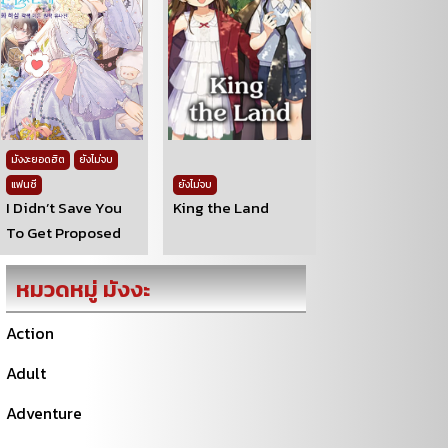
มังงะยอดฮิต
ยังไม่จบ
แฟนซี
ยังไม่จบ
I Didn’t Save You
King the Land
To Get Proposed
หมวดหมู่ มังงะ
Action
Adult
Adventure