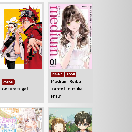
DRAMA
ECCHI
Medium: Reibai
ACTION
Gokurakugai
Tantei Jouzuka
Hisui