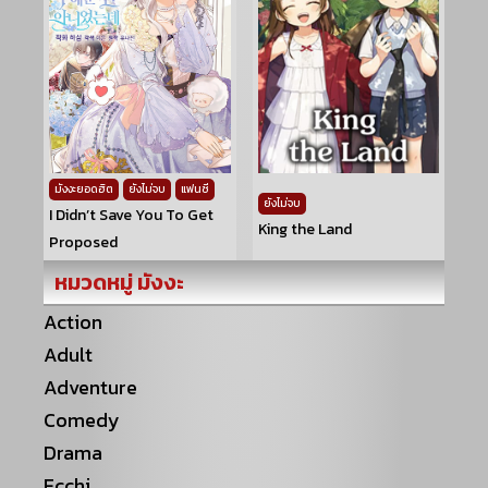
มังงะยอดฮิต
ยังไม่จบ
แฟนซี
ยังไม่จบ
I Didn’t Save You To Get
King the Land
Proposed
หมวดหมู่ มังงะ
Action
Adult
Adventure
Comedy
Drama
Ecchi