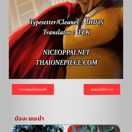
<< ตอนก่อนหน้า
ตอนต่อไป >>
มังงะ แนะนำ