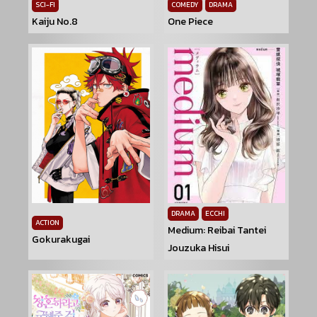
SCI-FI
COMEDY
DRAMA
Kaiju No.8
One Piece
DRAMA
ECCHI
ACTION
Medium: Reibai Tantei
Gokurakugai
Jouzuka Hisui