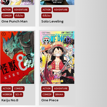
ACTION
ADVENTURE
ACTION
ADVENTURE
COMEDY
ยังไม่จบ
ยังไม่จบ
One Punch Man
Solo Leveling
ACTION
COMEDY
ACTION
ADVENTURE
HORROR
SCI-FI
COMEDY
DRAMA
Kaiju No.8
One Piece