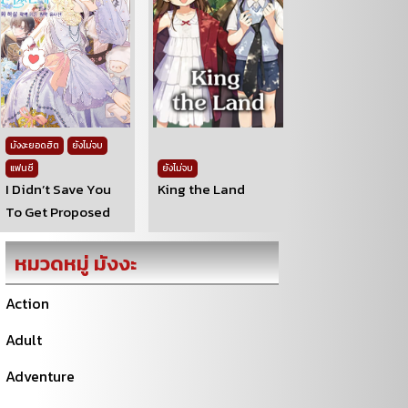
มังงะยอดฮิต
ยังไม่จบ
แฟนซี
ยังไม่จบ
I Didn’t Save You
King the Land
To Get Proposed
หมวดหมู่ มังงะ
Action
Adult
Adventure