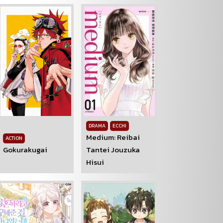
DRAMA
ECCHI
Medium: Reibai
ACTION
Gokurakugai
Tantei Jouzuka
Hisui