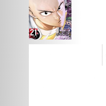
Action
Drama
Gokurakugai
Medium: Reibai
I Did
Tantei Jouzuka Hisui
Ge