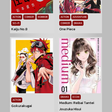
ACTION
COMEDY
HORROR
ACTION
ADVENTURE
SCI-FI
COMEDY
DRAMA
Kaiju No.8
One Piece
DRAMA
ECCHI
ACTION
Medium: Reibai Tantei
Gokurakugai
Jouzuka Hisui