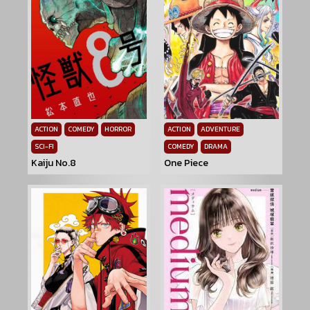
ACTION
COMEDY
HORROR
ACTION
ADVENTURE
SCI-FI
COMEDY
DRAMA
Kaiju No.8
One Piece