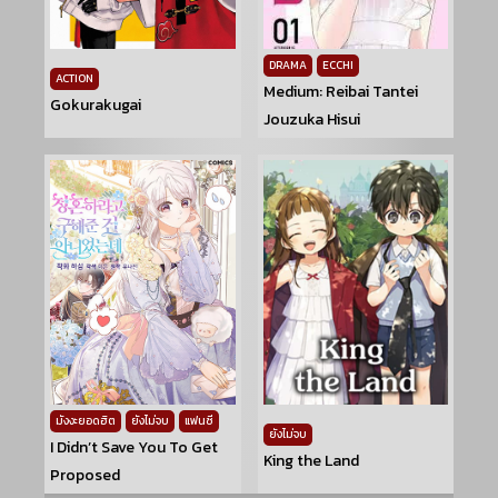
DRAMA
ECCHI
ACTION
Medium: Reibai Tantei
Gokurakugai
Jouzuka Hisui
มังงะยอดฮิต
ยังไม่จบ
แฟนซี
ยังไม่จบ
I Didn’t Save You To Get
King the Land
Proposed