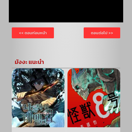
<< ตอนก่อนหน้า
ตอนต่อไป >>
มังงะ แนะนำ