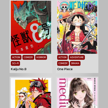
ACTION
COMEDY
HORROR
ACTION
ADVENTURE
SCI-FI
COMEDY
DRAMA
Kaiju No.8
One Piece