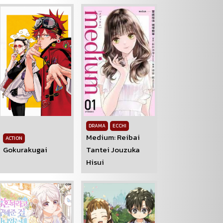
DRAMA
ECCHI
Medium: Reibai
ACTION
Gokurakugai
Tantei Jouzuka
Hisui