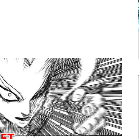
ยังไม่จบ
ยังไม่จบ
Action
n’t Save You To
King the Land
One Punch Man
t Proposed