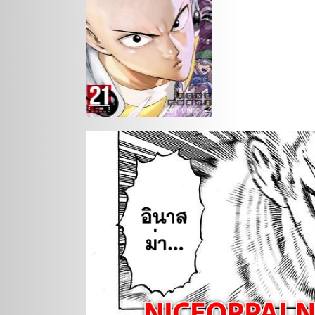
Action
Drama
Gokurakugai
Medium: Reibai
I Did
Tantei Jouzuka Hisui
Ge