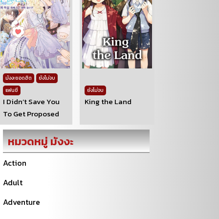
มังงะยอดฮิต
ยังไม่จบ
แฟนซี
ยังไม่จบ
I Didn’t Save You
King the Land
To Get Proposed
หมวดหมู่ มังงะ
Action
Adult
Adventure