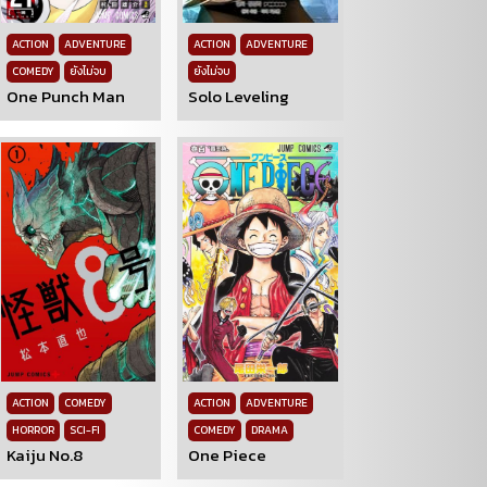
ACTION
ADVENTURE
ACTION
ADVENTURE
COMEDY
ยังไม่จบ
ยังไม่จบ
One Punch Man
Solo Leveling
ACTION
COMEDY
ACTION
ADVENTURE
HORROR
SCI-FI
COMEDY
DRAMA
Kaiju No.8
One Piece