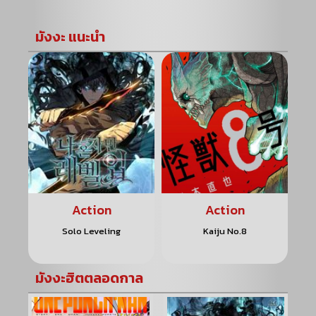
มังงะ แนะนำ
Action
Action
g
Kaiju No.8
One Piece
มังงะฮิตตลอดกาล