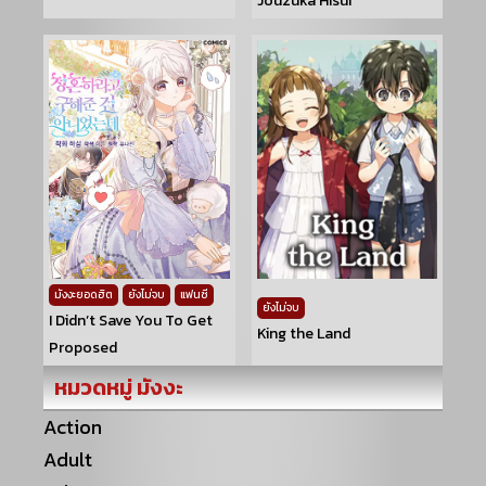
Jouzuka Hisui
มังงะยอดฮิต
ยังไม่จบ
แฟนซี
ยังไม่จบ
I Didn’t Save You To Get
King the Land
Proposed
หมวดหมู่ มังงะ
Action
Adult