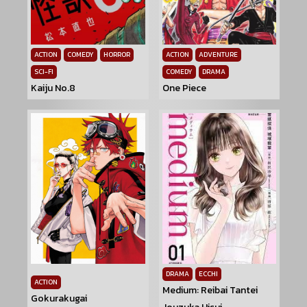
ACTION
COMEDY
HORROR
ACTION
ADVENTURE
SCI-FI
COMEDY
DRAMA
Kaiju No.8
One Piece
DRAMA
ECCHI
ACTION
Medium: Reibai Tantei
Gokurakugai