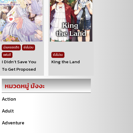
มังงะยอดฮิต
ยังไม่จบ
แฟนซี
ยังไม่จบ
I Didn’t Save You
King the Land
To Get Proposed
หมวดหมู่ มังงะ
Action
Adult
Adventure