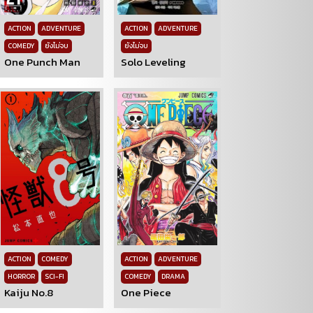
ACTION
ADVENTURE
ACTION
ADVENTURE
COMEDY
ยังไม่จบ
ยังไม่จบ
One Punch Man
Solo Leveling
ACTION
COMEDY
ACTION
ADVENTURE
HORROR
SCI-FI
COMEDY
DRAMA
Kaiju No.8
One Piece