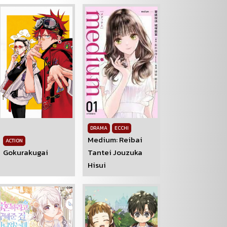
DRAMA
ECCHI
Medium: Reibai
ACTION
Gokurakugai
Tantei Jouzuka
Hisui