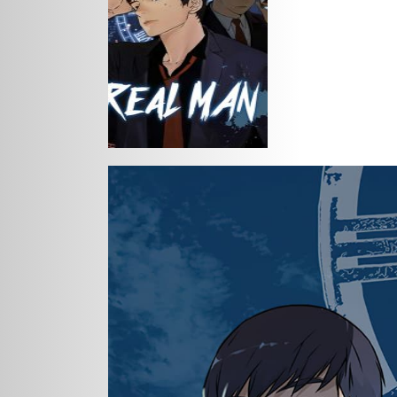
Action
Drama
Gokurakugai
Medium: Reibai
I Did
Tantei Jouzuka Hisui
Ge